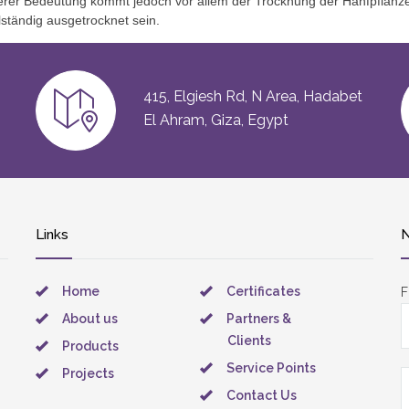
rer Bedeutung kommt jedoch vor allem der Trocknung der Hanfpflanze
ständig ausgetrocknet sein.
415, Elgiesh Rd, N Area, Hadabet
El Ahram, Giza, Egypt
Links
N
Home
Certificates
F
About us
Partners &
Clients
Products
Service Points
Projects
Contact Us