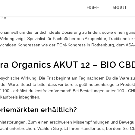
r Produkte 2025
HOME
ABOUT
lso sinnvoll um die für dich ideale Dosierung zu finden, sowie einen gü
rkung zeigt. Spezialist für Fachbücher aus Akupunktur, Traditioneller
, wichtigen Kongressen wie der TCM-Kongress in Rothenburg, dem ASA
ra Organics AKUT 12 – BIO CBD
psychische Wirkung. Die Frist beginnt am Tag nachdem Du die Ware zuge
der Ware. Beachte bitte, dass wir bereits geöffnete/entsiegelte Prod
 100.- erhältst du kostfreien Versand! Bei Bestellungen unter 100.- C
Kaufpreis inbegriffen.
riemärkten erhältlich?
 Schlafstörungen. Zum einen erschweren Missempfindungen und Beweg
cht unterbrechen. Wählen Sie jetzt Ihren Händler aus, bei dem Sie CB