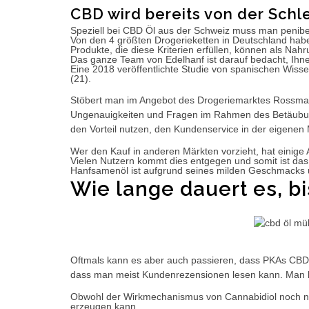
CBD wird bereits von der Sc
Speziell bei CBD Öl aus der Schweiz muss man penibe
Von den 4 größten Drogerieketten in Deutschland h
Produkte, die diese Kriterien erfüllen, können als Na
Das ganze Team von Edelhanf ist darauf bedacht, Ihn
Eine 2018 veröffentlichte Studie von spanischen Wisse
(21).
Stöbert man im Angebot des Drogeriemarktes Rossmann
Ungenauigkeiten und Fragen im Rahmen des Betäubung
den Vorteil nutzen, den Kundenservice in der eigenen
Wer den Kauf in anderen Märkten vorzieht, hat einige 
Vielen Nutzern kommt dies entgegen und somit ist da
Hanfsamenöl ist aufgrund seines milden Geschmacks un
Wie lange dauert es, bi
Oftmals kann es aber auch passieren, dass PKAs CBD m
dass man meist Kundenrezensionen lesen kann. Man ka
Obwohl der Wirkmechanismus von Cannabidiol noch nich
erzeugen kann.