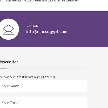
n nach der Ernte zu. Denn um das CBD in weiterer
E-mail:
info@macsegypt.com
ewsletter
ollow our latest news and products.