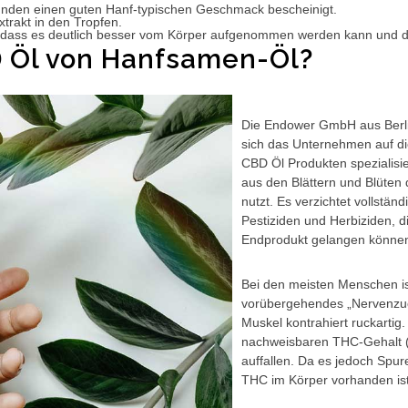
den einen guten Hanf-typischen Geschmack bescheinigt.
trakt in den Tropfen.
n, dass es deutlich besser vom Körper aufgenommen werden kann und d
 Öl von Hanfsamen-Öl?
Die Endower GmbH aus Berli
sich das Unternehmen auf di
CBD Öl Produkten spezialisie
aus den Blättern und Blüten
nutzt. Es verzichtet vollstän
Pestiziden und Herbiziden, d
Endprodukt gelangen könne
Bei den meisten Menschen ist
vorübergehendes „Nervenzucke
Muskel kontrahiert ruckarti
nachweisbaren THC-Gehalt (0
auffallen. Da es jedoch Spu
THC im Körper vorhanden ist,