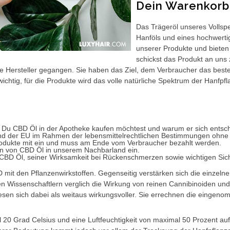
Dein Warenkorb
Das Trägeröl unseres Vollsp
Hanföls und eines hochwerti
unserer Produkte und bieten
schickst das Produkt an uns 
e Hersteller gegangen. Sie haben das Ziel, dem Verbraucher das beste
chtig, für die Produkte wird das volle natürliche Spektrum der Hanfp
nn Du CBD Öl in der Apotheke kaufen möchtest und warum er sich entsc
nd der EU im Rahmen der lebensmittelrechtlichen Bestimmungen ohne 
e Produkte mit ein und muss am Ende vom Verbraucher bezahlt werden.
n von CBD Öl in unserem Nachbarland ein.
on CBD Öl, seiner Wirksamkeit bei Rückenschmerzen sowie wichtigen Sic
mit den Pflanzenwirkstoffen. Gegenseitig verstärken sich die einzeln
chen Wissenschaftlern verglich die Wirkung von reinen Cannibinoiden un
esen sich dabei als weitaus wirkungsvoller. Sie errechnen die eingen
20 Grad Celsius und eine Luftfeuchtigkeit von maximal 50 Prozent au