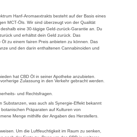
ektrum Hanf-Aromaextrakts besteht auf der Basis eines
gen MCT-Öls. Wir sind überzeugt von der Qualität
 deshalb eine 30-tägige Geld-zurück-Garantie an. Du
zurück und erhältst dein Geld zurück. Das
 Öl zu einem fairen Preis anbieten zu können. Das
flanze und den darin enthaltenen Cannabinoiden und
hieden hat CBD Öl in seiner Apotheke anzubieten.
vorherige Zulassung in den Verkehr gebracht werden.
herheits- und Rechtsfragen.
en Substanzen, was auch als Synergie-Effekt bekannt
d botanischen Präparaten auf Kulturen von
ommene Menge mithilfe der Angaben des Herstellers.
fweisen. Um die Luftfeuchtigkeit im Raum zu senken,