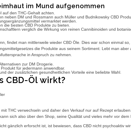
hleimhaut im Mund aufgenommen
l auf den THC-Gehalt achten.
aben neben DM und Rossmann auch Müller und Budnikowsky CBD Produ
hrungsergänzungsmittel vermarktet werden.
en die besten CBD Produkte zu bieten.
nschaftlern verglich die Wirkung von reinen Cannibinoiden und botani
, findet man mittlerweile wieder CBD Öle. Dies war schon einmal so,
smittelgesetzes die Produkte aus seinem Sortiment. Lebt man aber a
 Muttersprache in Anspruch zu nehmen.
Alternativen zur DM Drogerie.
s Produkt für jedermann anwendbar.
d der zusätzlichen gesundheitlichen Vorteile eine beliebte Wahl.
s CBD-Öl wirkt?
it THC verwechseln und daher den Verkauf nur auf Rezept erlauben. F
nn sich also über den Shop, seine Qualität und vieles mehr vor dem 
t gänzlich erforscht ist, ist bewiesen, dass CBD nicht psychoaktiv w