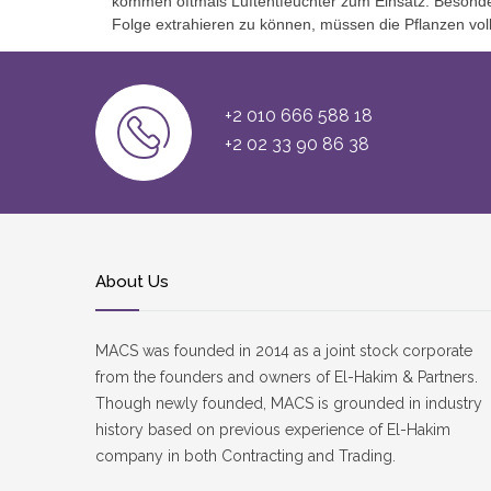
kommen oftmals Luftentfeuchter zum Einsatz. Besonde
Folge extrahieren zu können, müssen die Pflanzen voll
+2 010 666 588 18
+2 02 33 90 86 38
About Us
MACS was founded in 2014 as a joint stock corporate
from the founders and owners of El-Hakim & Partners.
Though newly founded, MACS is grounded in industry
history based on previous experience of El-Hakim
company in both Contracting and Trading.