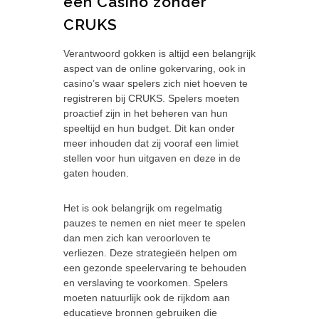
een Casino zonder
CRUKS
Verantwoord gokken is altijd een belangrijk
aspect van de online gokervaring, ook in
casino’s waar spelers zich niet hoeven te
registreren bij CRUKS. Spelers moeten
proactief zijn in het beheren van hun
speeltijd en hun budget. Dit kan onder
meer inhouden dat zij vooraf een limiet
stellen voor hun uitgaven en deze in de
gaten houden.
Het is ook belangrijk om regelmatig
pauzes te nemen en niet meer te spelen
dan men zich kan veroorloven te
verliezen. Deze strategieën helpen om
een gezonde speelervaring te behouden
en verslaving te voorkomen. Spelers
moeten natuurlijk ook de rijkdom aan
educatieve bronnen gebruiken die