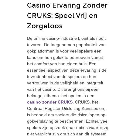
Casino Ervaring Zonder
CRUKS: Speel Vrij en
Zorgeloos
De online casino-industrie bloeit als nooit
tevoren. De toegenomen populariteit van
gokplatformen is voor veel spelers een
kans om hun geluk te beproeven vanuit
het comfort van hun eigen huis. Een
essentieel aspect van deze ervaring is de
tevredenheid van de spelers en hun
vertrouwen in de veiligheid en integriteit
van het casino. Dit brengt ons bij een
belangrijk thema: het spelen in een
casino zonder CRUKS
. CRUKS, het
Centraal Register Uitsluiting Kansspelen,
is bedoeld om spelers die risico lopen op
gokverslaving te beschermen. Echter, veel
spelers zijn op zoek naar opties waarbij zij
niet verplicht zijn om zich aan dit systeem