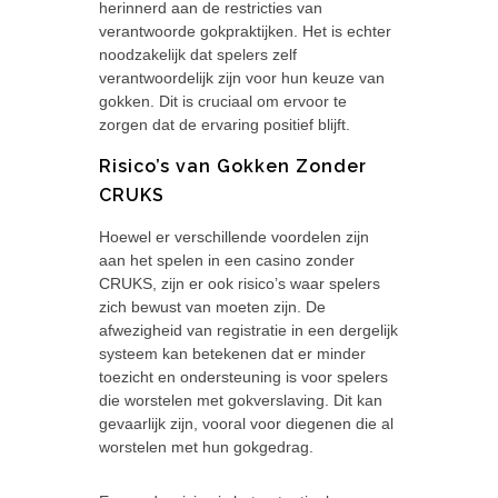
herinnerd aan de restricties van
verantwoorde gokpraktijken. Het is echter
noodzakelijk dat spelers zelf
verantwoordelijk zijn voor hun keuze van
gokken. Dit is cruciaal om ervoor te
zorgen dat de ervaring positief blijft.
Risico’s van Gokken Zonder
CRUKS
Hoewel er verschillende voordelen zijn
aan het spelen in een casino zonder
CRUKS, zijn er ook risico’s waar spelers
zich bewust van moeten zijn. De
afwezigheid van registratie in een dergelijk
systeem kan betekenen dat er minder
toezicht en ondersteuning is voor spelers
die worstelen met gokverslaving. Dit kan
gevaarlijk zijn, vooral voor diegenen die al
worstelen met hun gokgedrag.