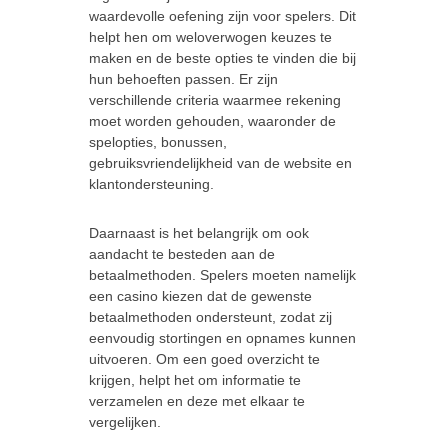
waardevolle oefening zijn voor spelers. Dit
helpt hen om weloverwogen keuzes te
maken en de beste opties te vinden die bij
hun behoeften passen. Er zijn
verschillende criteria waarmee rekening
moet worden gehouden, waaronder de
spelopties, bonussen,
gebruiksvriendelijkheid van de website en
klantondersteuning.
Daarnaast is het belangrijk om ook
aandacht te besteden aan de
betaalmethoden. Spelers moeten namelijk
een casino kiezen dat de gewenste
betaalmethoden ondersteunt, zodat zij
eenvoudig stortingen en opnames kunnen
uitvoeren. Om een goed overzicht te
krijgen, helpt het om informatie te
verzamelen en deze met elkaar te
vergelijken.