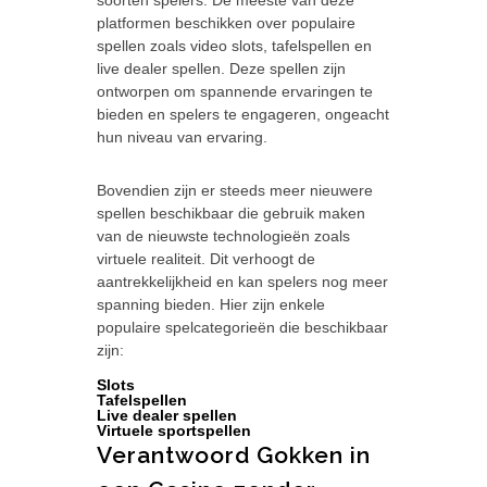
soorten spelers. De meeste van deze
platformen beschikken over populaire
spellen zoals video slots, tafelspellen en
live dealer spellen. Deze spellen zijn
ontworpen om spannende ervaringen te
bieden en spelers te engageren, ongeacht
hun niveau van ervaring.
Bovendien zijn er steeds meer nieuwere
spellen beschikbaar die gebruik maken
van de nieuwste technologieën zoals
virtuele realiteit. Dit verhoogt de
aantrekkelijkheid en kan spelers nog meer
spanning bieden. Hier zijn enkele
populaire spelcategorieën die beschikbaar
zijn:
Slots
Tafelspellen
Live dealer spellen
Virtuele sportspellen
Verantwoord Gokken in