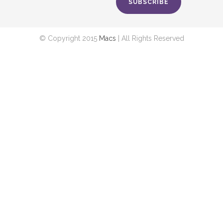
SUBSCRIBE
© Copyright 2015
Macs
| All Rights Reserved