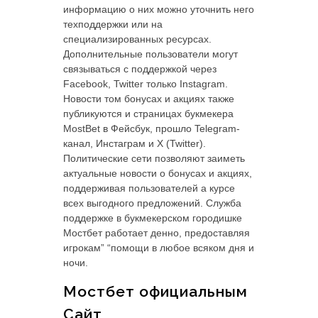
информацию о них можно уточнить него
техподдержки или на
специализированных ресурсах.
Дополнительные пользователи могут
связываться с поддержкой через
Facebook, Twitter только Instagram.
Новости том бонусах и акциях также
публикуются и страницах букмекера
MostBet в Фейсбук, прошло Telegram-
канал, Инстаграм и X (Twitter).
Политические сети позволяют заиметь
актуальные новости о бонусах и акциях,
поддерживая пользователей а курсе
всех выгодного предложений. Служба
поддержке в букмекерском городишке
Мостбет работает денно, предоставляя
игрокам” “помощи в любое всяком дня и
ночи.
Мостбет официальным
Сайт