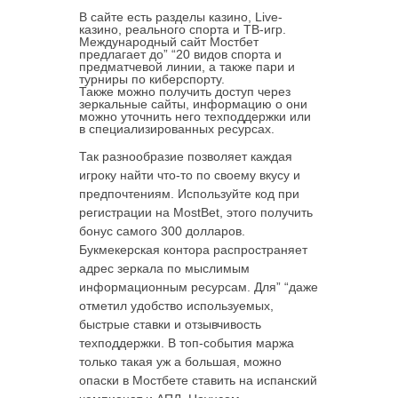
В сайте есть разделы казино, Live-
казино, реального спорта и ТВ-игр.
Международный сайт Мостбет
предлагает до” “20 видов спорта и
предматчевой линии, а также пари и
турниры по киберспорту.
Также можно получить доступ через
зеркальные сайты, информацию о они
можно уточнить него техподдержки или
в специализированных ресурсах.
Так разнообразие позволяет каждая
игроку найти что-то по своему вкусу и
предпочтениям. Используйте код при
регистрации на MostBet, этого получить
бонус самого 300 долларов.
Букмекерская контора распространяет
адрес зеркала по мыслимым
информационным ресурсам. Для” “даже
отметил удобство используемых,
быстрые ставки и отзывчивость
техподдержки. В топ-события маржа
только такая уж а большая, можно
опаски в Мостбете ставить на испанский