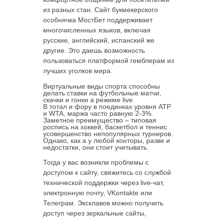
из разных стан. Сайт букмекерского
особнячка МостБет поддерживает
многочисленных языков, включая
русские, английский, испанский же
другие. Это даешь возможность
пользоваться платформой гемблерам из
лучших уголков мира.
Виртуальные виды спорта способны
делать ставки на футбольные матчи,
скачки и гонки а режиме live.
В тотал и фору в поединках уровня ATP
и WTA, маржа часто равную 2-3%.
Заметное преимущество – типовая
роспись на хоккей, баскетбол и теннис
усовершенство непопулярных турниров.
Однако, как а у любой конторы, разве и
недостатки, они стоит учитывать.
Тогда у вас возникли проблемы с
доступом к сайту, свяжитесь со службой
технической поддержки через live-чат,
электронную почту, VKontakte или
Телеграм. Эксклавов можно получить
доступ через зеркальные сайты,