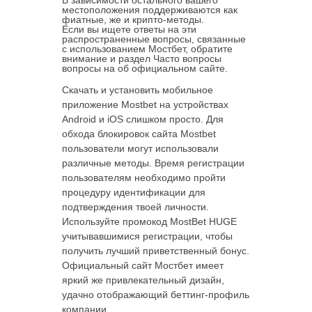
В зависимости остального вашего
местоположения поддерживаются как
фиатные, же и крипто-методы.
Если вы ищете ответы на эти
распространенные вопросы, связанные
с использованием Мостбет, обратите
внимание и раздел Часто вопросы
вопросы на об официальном сайте.
Скачать и установить мобильное
приложение Mostbet на устройствах
Android и iOS слишком просто. Для
обхода блокировок сайта Mostbet
пользователи могут использовали
различные методы. Время регистрации
пользователям необходимо пройти
процедуру идентификации для
подтверждения твоей личности.
Используйте промокод MostBet HUGE
учитывавшимися регистрации, чтобы
получить лучший приветственный бонус.
Официальный сайт Мостбет имеет
яркий же привлекательный дизайн,
удачно отображающий беттинг-профиль
компании.