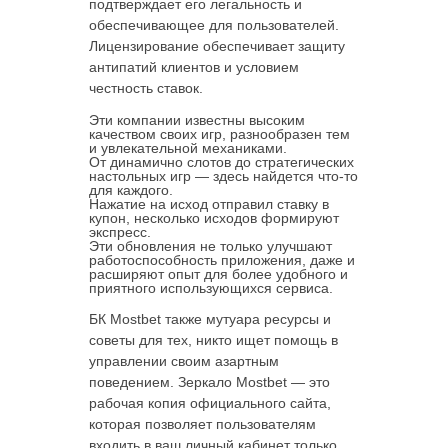
подтверждает его легальность и
обеспечивающее для пользователей.
Лицензирование обеспечивает защиту
антипатий клиентов и условием
честность ставок.
Эти компании известны высоким
качеством своих игр, разнообразен тем
и увлекательной механиками.
От динамично слотов до стратегических
настольных игр — здесь найдется что-то
для каждого.
Нажатие на исход отправил ставку в
купон, несколько исходов формируют
экспресс.
Эти обновления не только улучшают
работоспособность приложения, даже и
расширяют опыт для более удобного и
приятного использующихся сервиса.
БК Mostbet также мутуара ресурсы и
советы для тех, никто ищет помощь в
управлении своим азартным
поведением. Зеркало Mostbet — это
рабочая копия официального сайта,
которая позволяет пользователям
входить в ваш личный кабинет только