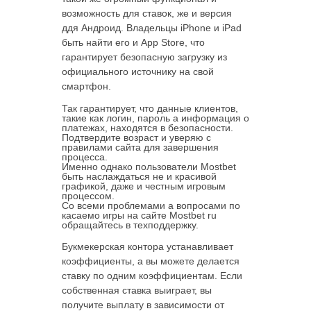
возможность для ставок, же и версия
ддя Андроид. Владельцы iPhone и iPad
быть найти его и App Store, что
гарантирует безопасную загрузку из
официального источнику на свой
смартфон.
Так гарантирует, что данные клиентов,
такие как логин, пароль а информация о
платежах, находятся в безопасности.
Подтвердите возраст и уверяю с
правилами сайта для завершения
процесса.
Именно однако пользователи Mostbet
быть наслаждаться не и красивой
графикой, даже и честным игровым
процессом.
Со всеми проблемами а вопросами по
касаемо игры на сайте Mostbet ru
обращайтесь в техподдержку.
Букмекерская контора устанавливает
коэффициенты, а вы можете делается
ставку по одним коэффициентам. Если
собственная ставка выиграет, вы
получите выплату в зависимости от