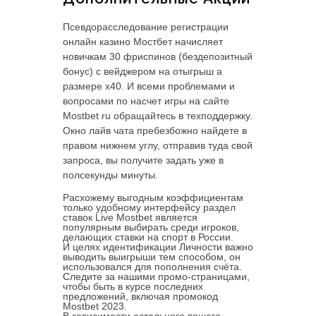
Псевдорасследование регистрации
онлайн казино Мостбет начисляет
новичкам 30 фриспинов (бездепозитный
бонус) с вейджером на отыгрыш а
размере х40. И всеми проблемами и
вопросами по насчет игры на сайте
Mostbet ru обращайтесь в техподдержку.
Окно лайв чата пребезбожно найдете в
правом нижнем углу, отправив туда свой
запроса, вы получите задать уже в
полсекунды минуты.
Расхожему выгодным коэффициентам
только удобному интерфейсу раздел
ставок Live Mostbet является
популярным выбирать среди игроков,
делающих ставки на спорт в России.
И целях идентификации Личности важно
выводить выигрыши тем способом, он
использовался для пополнения счёта.
Следите за нашими промо-страницами,
чтобы быть в курсе последних
предложений, включая промокод
Mostbet 2023.