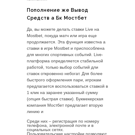
Пополнение же Вывод
Средств а Бк Мостбет
Да, вы можете делать ставки Live на
Mostbet, покуда матч или игра еще
продолжается. Эта функция известна а
ставки в игре Mostbet и приспособлена
для многих спортивных событий. Live-
платформа определяется стабильной
работой, только выбор событий дли
ставок откровенно небогат. Для более
быстрого оформления пари, игрокам
предлагается воспользоваться ставкой в
1 клик на заранее указанный сумму
(опция быстрая ставки). Букмекерская
компания Мостбет предлагает вторую
линию и
Среди них – регистрация по номеру
телефона, электронной почте и в
социальных сетях.
Пользовательские настройки позволяют