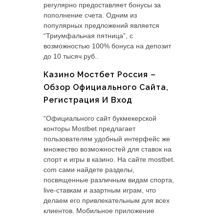
регулярно предоставляет бонусы за
пополнение счета. Одним из
популярных предложений является
“Триумфальная пятница”, с
возможностью 100% бонуса на депозит
до 10 тысяч руб..
Казино Мостбет Россия –
Обзор Официального Сайта,
Регистрация И Вход
“Официального сайт букмекерской
конторы Mostbet предлагает
пользователям удобный интерфейс же
множество возможностей для ставок на
спорт и игры в казино. На сайте mostbet.
com сами найдете разделы,
посвященные различным видам спорта,
live-ставкам и азартным играм, что
делаем его привлекательным для всех
клиентов. Мобильное приложение