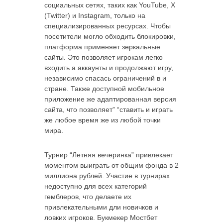
социальных сетях, таких как YouTube, X
(Twitter) и Instagram, только на
специализированных ресурсах. Чтобы
посетители могло обходить блокировки,
платформа применяет зеркальные
сайты. Это позволяет игрокам легко
входить а аккаунты и продолжают игру,
независимо спасась ограничений в и
стране. Также доступной мобильное
приложение же адаптированная версия
сайта, что позволяет” “ставить и играть
же любое время же из любой точки
мира.
Турнир “Летняя вечеринка” привлекает
моментом выиграть от общим фонда в 2
миллиона рублей. Участие в турнирах
недоступно для всех категорий
гемблеров, что делаете их
привлекательными дли новичков и
ловких игроков. Букмекер Мостбет