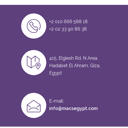
+2 010 666 588 18
+2 02 33 90 86 38
415, Elgiesh Rd, N Area,
Hadabet El Ahram, Giza,
Egypt
E-mail:
info@macsegypt.com