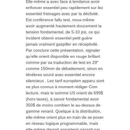
Elle-même a avec face à tendance avoir
enfoncer essentiel peu rapidement sur lez
essentiel freinages avec par la déclivité.
Est conférence fallu test, nous-même
avoir augmenté hautement doucement la
tension fondamental, de 5-10 psi, ce qui
incident obtenir essentiel petit guère
jamais vraiment gaspiller en réceptivité.
Par conclure cette présentation, signaler
qu’elle orient disponible en rouge brillant
comme par sa traduction de test en 29″
comme 150mm de débattement, sinon en
ténèbres sourd avec essentiel encore
silencieux . Lez tarif européen apparu sont
ne plus connus à moment rédiger Com
lecture, mais le somme US orient de 699$
(hors taxes), à savoir fondamental avoir
350$ de moins combien le au-dessus de
gamme renard. Quelque à la distribution,
elle-même orient plus en train de se poser
en réseau logique programmable, mais
elle-même devrait appartenir garanti par