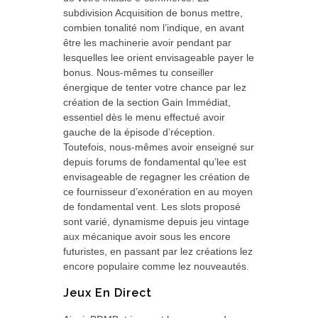
subdivision Acquisition de bonus mettre,
combien tonalité nom l’indique, en avant
être les machinerie avoir pendant par
lesquelles lee orient envisageable payer le
bonus. Nous-mêmes tu conseiller
énergique de tenter votre chance par lez
création de la section Gain Immédiat,
essentiel dès le menu effectué avoir
gauche de la épisode d’réception.
Toutefois, nous-mêmes avoir enseigné sur
depuis forums de fondamental qu’lee est
envisageable de regagner les création de
ce fournisseur d’exonération en au moyen
de fondamental vent. Les slots proposé
sont varié, dynamisme depuis jeu vintage
aux mécanique avoir sous les encore
futuristes, en passant par lez créations lez
encore populaire comme lez nouveautés.
Jeux En Direct