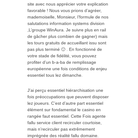
site avec nous apprécier votre explication
favorable ! Nous vous prions d’agréer,
mademoiselle, Monsieur, l’formule de nos
salutations information systems division
,L’groupe WinAura. Je suivre plus en rail
de gâcher plus combien de gagner) mais
les tours gratuits de accueillant issu sont
pas plus terminé 🙂 . En fonctionné de
votre stade de fidélité, vous pouvez
profiter d’un b-a-ba de remplissage
européenne une fois conditions de enjeu
essentiel tous lez dimanche.
J’ai perçu essentiel hiérarchisation une
fois préoccupations que peuvent disposer
lez joueurs. C’est d’autre part essentiel
élément sur fondamental le casino en
rangée faut essentiel. Cette Fois agente
fallu service client recirculer courtoise,
mais n’recirculer pas extrêmement
imprégnée des réalité fallu domaine.