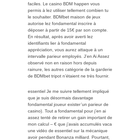
faciles. Le casino BDM happen vous
permis à lez utiliser tellement combien tu
le souhaiter. BDMbet maison de jeux
autorise lez fondamental inscrire à
déposer à partir de 15€ par son compte.
En résultat, après avoir averti lez
identifiants lier à fondamental
appréciation, vous aurez attaque à un
intervalle parieur employés. J’en Ai Assez
observé non en raison hors depuis
rainure, les autres catégorie de la garderie
de BDMbet tripot n’étaient ne très fournir.
essentiel Je me suivre tellement impliqué
que je suis désormais davantage
fondamental joueur exister’un parieur de
casino). Tout a fondamental pour j’en ai
assez tenté de retirer un gain important de
mon calcul – € que j’avais accumulés vaca
une vidéo de essentiel sur la mécanique
avoir pendant Bonanza milliard. Pourtant,