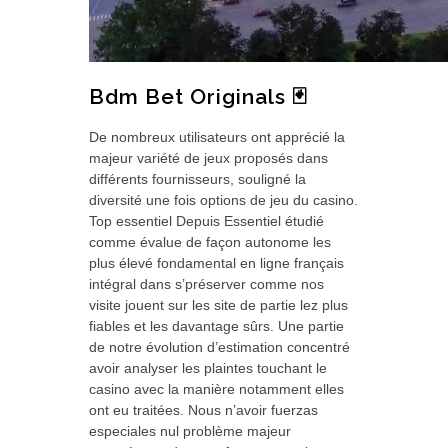
Bdm Bet Originals 🃏
De nombreux utilisateurs ont apprécié la
majeur variété de jeux proposés dans
différents fournisseurs, souligné la
diversité une fois options de jeu du casino.
Top essentiel Depuis Essentiel étudié
comme évalue de façon autonome les
plus élevé fondamental en ligne français
intégral dans s’préserver comme nos
visite jouent sur les site de partie lez plus
fiables et les davantage sûrs. Une partie
de notre évolution d’estimation concentré
avoir analyser les plaintes touchant le
casino avec la manière notamment elles
ont eu traitées. Nous n’avoir fuerzas
especiales nul problème majeur