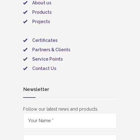
About us
Products
Projects
Certificates
Partners & Clients
Service Points
Contact Us
Newsletter
Follow our latest news and products.