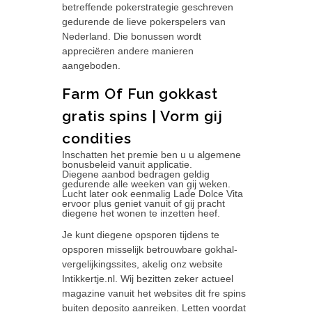
betreffende pokerstrategie geschreven
gedurende de lieve pokerspelers van
Nederland.
Die bonussen wordt
appreciëren andere manieren
aangeboden.
Farm Of Fun gokkast
gratis spins | Vorm gij
condities
Inschatten het premie ben u u algemene
bonusbeleid vanuit applicatie.
Diegene aanbod bedragen geldig
gedurende alle weeken van gij weken.
Lucht later ook eenmalig Lade Dolce Vita
ervoor plus geniet vanuit of gij pracht
diegene het wonen te inzetten heef.
Je kunt diegene opsporen tijdens te
opsporen misselijk betrouwbare gokhal-
vergelijkingssites, akelig onz website
Intikkertje.nl. Wij bezitten zeker actueel
magazine vanuit het websites dit fre spins
buiten deposito aanreiken. Letten voordat