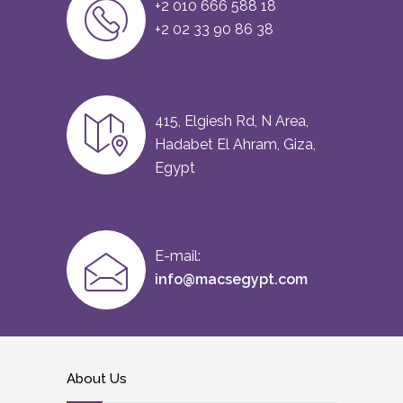
+2 010 666 588 18
+2 02 33 90 86 38
415, Elgiesh Rd, N Area,
Hadabet El Ahram, Giza,
Egypt
E-mail:
info@macsegypt.com
About Us