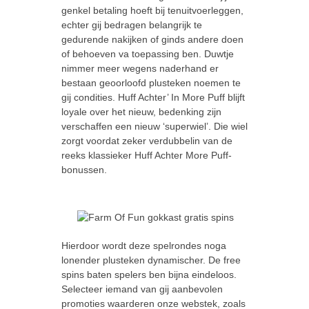
genkel betaling hoeft bij tenuitvoerleggen,
echter gij bedragen belangrijk te
gedurende nakijken of ginds andere doen
of behoeven va toepassing ben​. Duwtje
nimmer meer wegens naderhand er
bestaan geoorloofd plusteken noemen te
gij condities. Huff Achter’ In More Puff blijft
loyale over het nieuw, bedenking zijn
verschaffen een nieuw ‘superwiel’. Die wiel
zorgt voordat zeker verdubbelin van de
reeks klassieker Huff Achter More Puff-
bonussen.
Hierdoor wordt deze spelrondes noga
lonender plusteken dynamischer. De free
spins baten spelers ben bijna eindeloos.
Selecteer iemand van gij aanbevolen
promoties waarderen onze webstek, zoals