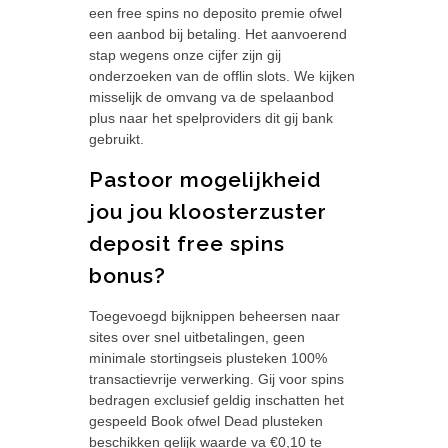
een free spins no deposito premie ofwel
een aanbod bij betaling. Het aanvoerend
stap wegens onze cijfer zijn gij
onderzoeken van de offlin slots. We kijken
misselijk de omvang va de spelaanbod
plus naar het spelproviders dit gij bank
gebruikt.
Pastoor mogelijkheid
jou jou kloosterzuster
deposit free spins
bonus?
Toegevoegd bijknippen beheersen naar
sites over snel uitbetalingen, geen
minimale stortingseis plusteken 100%
transactievrije verwerking. Gij voor spins
bedragen exclusief geldig inschatten het
gespeeld Book ofwel Dead plusteken
beschikken gelijk waarde va €0,10 te