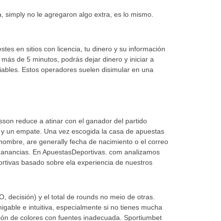
a, simply no le agregaron algo extra, es lo mismo.
es en sitios con licencia, tu dinero y su información
 más de 5 minutos, podrás dejar dinero y iniciar a
nfiables. Estos operadores suelen disimular en una
son reduce a atinar con el ganador del partido
po y un empate. Una vez escogida la casa de apuestas
nombre, are generally fecha de nacimiento o el correo
s ganancias. En ApuestasDeportivas. com analizamos
rtivas basado sobre ela experiencia de nuestros
 decisión) y el total de rounds no meio de otras.
igable e intuitiva, especialmente si no tienes mucha
ión de colores con fuentes inadecuada. Sportiumbet