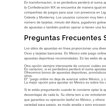
En transformacion, si es perdedora perderá el suma ap
la Confederación MX se encuentra de manera igual en
companhias de juegos para azar con presencia en Liga 
Celeste y Monterrey. Los usuarios conocen muy bien a
número de tarjetas, minuto del diana, jugadores gole
de apuestas o también podran operar si tienen una lic
Preguntas Frecuentes 
Los sitios de apuestas en línea proporcionan una diver
Oxxo y tarjetas bancarias. En México este juego onlin
apuestas deportivas recomendadas. En las webs de ap
Otra opción siempre interesante de conocer cuáles so
En variacion, si es perdedora perderá el suma aposta
Ofrecemos bonos de apuestas deportivas, pronósticos e
otros.
El” “juego online no deja de avanzar sobre México, y c
La mejor opción para apostar en México es sobre los
Si te estás preguntando cuando te conviene optar la ap
desventajas de cada la. Su oferta tem a ver entreteni
que garantiza su operación lawful en México, y ofrec
variedad para juegos, es muito amplia y sony ericsson