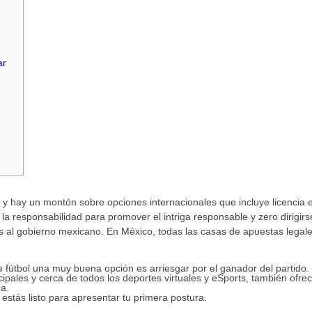
ar
as y hay un montón sobre opciones internacionales que incluye licencia
la responsabilidad para promover el intriga responsable y zero dirigi
es al gobierno mexicano. En México, todas las casas de apuestas legal
 fútbol una muy buena opción es arriesgar por el ganador del partido.
ipales y cerca de todos los deportes virtuales y eSports, también ofrec
a.
stás listo para apresentar tu primera postura.