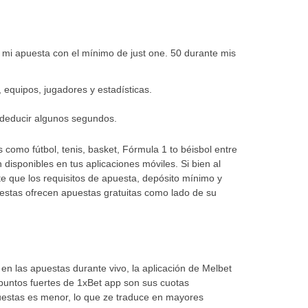
 mi apuesta con el mínimo de just one. 50 durante mis
 equipos, jugadores y estadísticas.
s deducir algunos segundos.
como fútbol, tenis, basket, Fórmula 1 to béisbol entre
isponibles en tus aplicaciones móviles. Si bien al
te que los requisitos de apuesta, depósito mínimo y
uestas ofrecen apuestas gratuitas como lado de su
en las apuestas durante vivo, la aplicación de Melbet
puntos fuertes de 1xBet app son sus cuotas
puestas es menor, lo que ze traduce en mayores