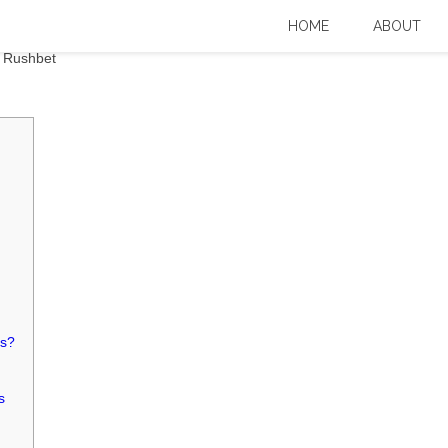
re De Apuestas Rushbe
HOME
ABOUT
s Rushbet
as?
s