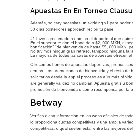
Apuestas En En Torneo Clausu
Además, solitary necesitas un skidding x1 para poder 
30 días posteriores approach recibir tu pase.
#1 Investiga sumado a domina el deporte al que quieras
En el superior te dan el bono de a $2, 000 MXN, el s
bonificación” “de bienvenida de hasta $5, 000 MXN, pe
No tuvimos ningún gran retraso, tampoco ninguna falla
La mayoría de todas las casas de apuestas ofrecen a
Ofrecemos bonos de apuestas deportivas, pronósticos a
demas. Las promociones de bienvenida y el resto de bo
solicitarlos desde la app el proceso es aún más rápid
are generally validez no cambian. Apuesta gratis u b
promoción de bienvenida o como recompensa por la par
Betway
Verifica dicha información en las webs oficiales de to
lo proporciona cuotas competitivas y una amplia vari
competitivas, o qual suelen estar entre las mejores 