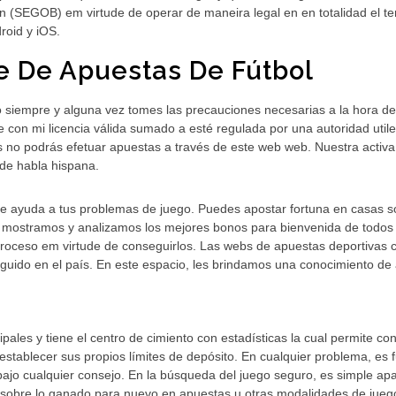
n (SEGOB) em virtude de operar de maneira legal en en totalidad el ter
roid y iOS.
de De Apuestas De Fútbol
 siempre y alguna vez tomes las precauciones necesarias a la hora de 
con mi licencia válida sumado a esté regulada por una autoridad util
s no podrás efetuar apuestas a través de este web web. Nuestra activ
de habla hispana.
e ayuda a tus problemas de juego. Puedes apostar fortuna en casas sob
 Te mostramos y analizamos los mejores bonos para bienvenida de todo
proceso em virtude de conseguirlos. Las webs de apuestas deportivas 
eguido en el país. En este espacio, les brindamos una conocimiento de
pales y tiene el centro de cimiento con estadísticas la cual permite co
establecer sus propios límites de depósito. En cualquier problema, e
ajo cualquier consejo. En la búsqueda del juego seguro, es simple ap
0% sobre lo ganado para nuevo en apuestas u otras modalidades de juego