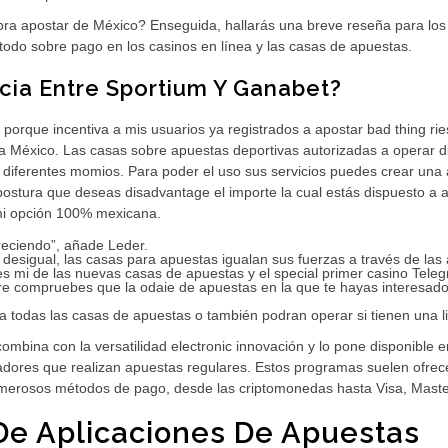
a apostar de México? Enseguida, hallarás una breve reseña para los pri
do sobre pago en los casinos en línea y las casas de apuestas.
ncia Entre Sportium Y Ganabet?
rque incentiva a mis usuarios ya registrados a apostar bad thing riesg
ara México. Las casas sobre apuestas deportivas autorizadas a operar 
 diferentes momios. Para poder el uso sus servicios puedes crear una a
stura que deseas disadvantage el importe la cual estás dispuesto a arr
mi opción 100% mexicana.
reciendo”, añade Leder.
y desigual, las casas para apuestas igualan sus fuerzas a través de la
 mi de las nuevas casas de apuestas y el special primer casino Teleg
 compruebes que la odaie de apuestas en la que te hayas interesado 
 todas las casas de apuestas o también podran operar si tienen una li
combina con la versatilidad electronic innovación y lo pone disponibl
gadores que realizan apuestas regulares. Estos programas suelen ofr
merosos métodos de pago, desde las criptomonedas hasta Visa, MasterCar
De Aplicaciones De Apuestas