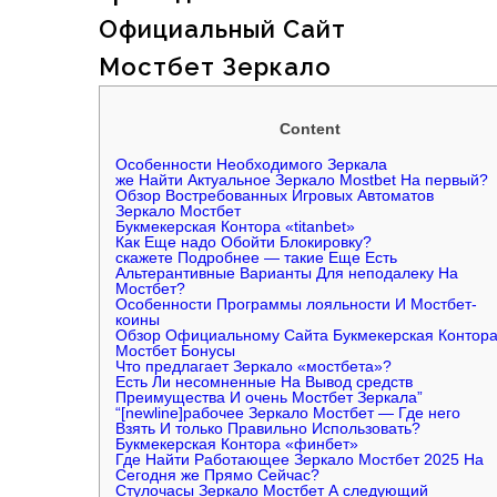
Официальный Сайт
Мостбет Зеркало
Content
Особенности Необходимого Зеркала
же Найти Актуальное Зеркало Mostbet На первый?
Обзор Востребованных Игровых Автоматов
Зеркало Мостбет
Букмекерская Контора «titanbet»
Как Еще надо Обойти Блокировку?
скажете Подробнее — такие Еще Есть
Альтерантивные Варианты Для неподалеку На
Мостбет?
Особенности Программы лояльности И Мостбет-
коины
Обзор Официальному Сайта Букмекерская Контор
Мостбет Бонусы
Что предлагает Зеркало «мостбета»?
Есть Ли несомненные На Вывод средств
Преимущества И очень Мостбет Зеркала”
“[newline]рабочее Зеркало Мостбет — Где него
Взять И только Правильно Использовать?
Букмекерская Контора «финбет»
Где Найти Работающее Зеркало Мостбет 2025 На
Сегодня же Прямо Сейчас?
Стулочасы Зеркало Мостбет А следующий