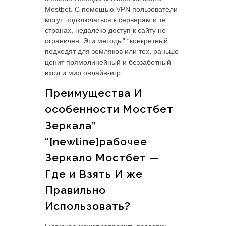
Mostbet. С помощью VPN пользователи
могут подключаться к серверам и те
странах, недалеко доступ к сайту не
ограничен. Эти методы” “конкретный
подходят для земляков или тех, раньше
ценит прямолинейный и беззаботный
вход и мир онлайн-игр.
Преимущества И
особенности Мостбет
Зеркала”
“[newline]рабочее
Зеркало Мостбет —
Где и Взять И же
Правильно
Использовать?