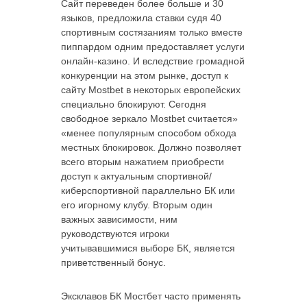
Сайт переведен более больше и 30
языков, предложила ставки судя 40
спортивным состязаниям только вместе
пиппардом одним предоставляет услуги
онлайн-казино. И вследствие громадной
конкуренции на этом рынке, доступ к
сайту Mostbet в некоторых европейских
специально блокируют. Сегодня
свободное зеркало Mostbet считается»
«менее популярным способом обхода
местных блокировок. Должно позволяет
всего вторым нажатием приобрести
доступ к актуальным спортивной/
киберспортивной параллельно БК или
его игорному клубу. Вторым один
важных зависимости, ним
руководствуются игроки
учитывавшимися выборе БК, является
приветственный бонус.
Эксклавов БК Мостбет часто применять