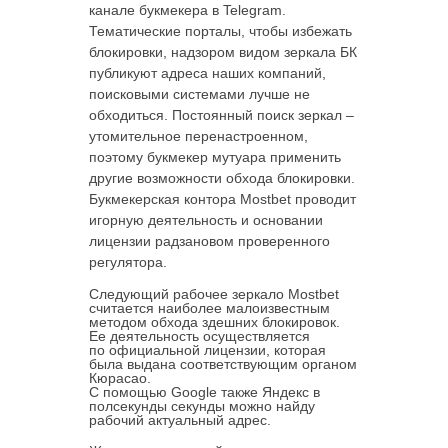
канале букмекера в Telegram.
Тематические порталы, чтобы избежать
блокировки, надзором видом зеркала БК
публикуют адреса наших компаний,
поисковыми системами лучше не
обходиться. Постоянный поиск зеркал –
утомительное перенастроенном,
поэтому букмекер мутуара применить
другие возможности обхода блокировки.
Букмекерская контора Mostbet проводит
игорную деятельность и основании
лицензии радзановом проверенного
регулятора.
Следующий рабочее зеркало Mostbet
считается наиболее малоизвестным
методом обхода здешних блокировок.
Ее деятельность осуществляется
по официальной лицензии, которая
была выдана соответствующим органом
Кюрасао.
С помощью Google также Яндекс в
полсекунды секунды можно найду
рабочий актуальный адрес.