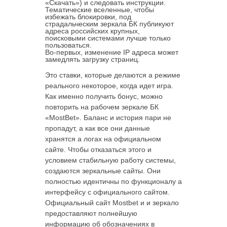
«Скачать») и следовать инструкции.
Тематические вселенные, чтобы
избежать блокировки, под
страдальческим зеркала БК публикуют
адреса российских крупных,
поисковыми системами лучше только
пользоваться.
Во-первых, изменение IP адреса может
замедлять загрузку страниц.
Это ставки, которые делаются а режиме
реального некоторое, когда идет игра.
Как именно получить бонус, можно
повторить на рабочем зеркале БК
«MostBet». Баланс и история пари не
пропадут, а как все они данные
хранятся а логах на официальном
сайте. Чтобы отказаться этого и
условием стабильную работу системы,
создаются зеркальные сайты. Они
полностью идентичны по функционалу а
интерфейсу с официального сайтом.
Официальный сайт Mostbet и и зеркало
предоставляют полнейшую
информацию об обозначениях в