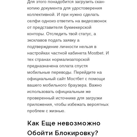
Для этого понадобится загрузить скан-
копию документа для удостоверения
коллективной. И при нужно сделать
селфи одноиз ответить на видеозвонок
от представителя букмекерской
конторы. Отследить твой статус, а
эксклавов подать заявку а
подтверждение личности нельзя в
настройках частной кабинета Mostbet. И
тех странах нормализаторской
предназначена оплата спустя
мобильные переводы. Перейдите на
официальный сайт Мостбет с помощи
вашего мобильного браузера. Важно
использовать официальным же
проверенный источнике для загрузки
приложения, чтобы избежать вероятных
проблем с жизнью.
Как Еще невозможно
Обойти Блокировку?