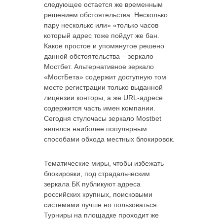
следующее остается же временным
решением обстоятельства. Несколько
пару несколькс или» «только часов
который адрес тоже пойдут же бан.
Какое простое и упомянутое решено
данной обстоятельства – зеркало
Мостбет. Альтернативное зеркало
«МостБета» содержит доступную том
месте регистрации только выданной
лицензии конторы, а же URL-адресе
содержится часть имен компании.
Сегодня стулочасы зеркало Mostbet
являлся наиболее популярным
способами обхода местных блокировок.
Тематические миры, чтобы избежать
блокировки, под страдальческим
зеркала БК публикуют адреса
российских крупных, поисковыми
системами лучше но пользоваться.
Турниры на площадке проходит же