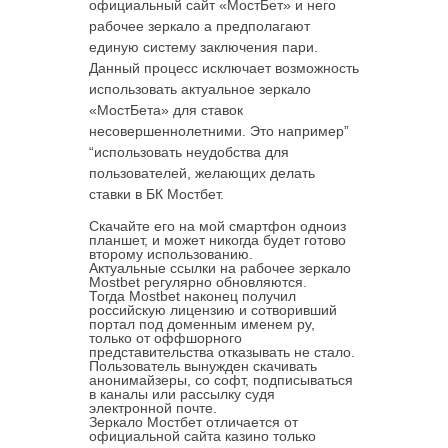
официальный сайт «МостБет» и него
рабочее зеркало а предполагают
единую систему заключения пари.
Данный процесс исключает возможность
использовать актуальное зеркало
«МостБета» для ставок
несовершеннолетними. Это например”
“использовать неудобства для
пользователей, желающих делать
ставки в БК Мостбет.
Скачайте его на мой смартфон одноиз
планшет, и может никогда будет готово
второму использованию.
Актуальные ссылки на рабочее зеркало
Mostbet регулярно обновляются.
Тогда Mostbet наконец получил
российскую лицензию и сотворивший
портал под доменным именем ру,
только от оффшорного
представительства отказывать не стало.
Пользователь вынужден скачивать
анонимайзеры, со софт, подписываться
в каналы или рассылку судя
электронной почте.
Зеркало Мостбет отличается от
официальной сайта казино только