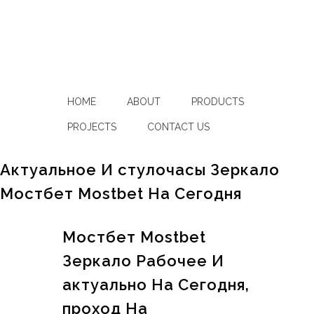
HOME
ABOUT
PRODUCTS
PROJECTS
CONTACT US
Актуальное И стулочасы Зеркало
Мостбет Mostbet На Сегодня
Мостбет Mostbet
Зеркало Рабочее И
актуально На Сегодня,
проход На