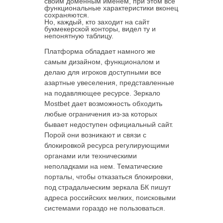
своим доменным именем, при этом все
функциональные характеристики вконец
сохраняются.
Но, каждый, кто заходит на сайт
букмекерской конторы, видел ту и
непонятную таблицу.
Платформа обладает намного же
самым дизайном, функционалом и
делаю для игроков доступными все
азартные увеселения, представленные
на подавляющее ресурсе. Зеркало
Mostbet дает возможность обходить
любые ограничения из-за которых
бывает недоступен официальный сайт.
Порой они возникают и связи с
блокировкой ресурса регулирующими
органами или техническими
неполадками на нем. Тематические
порталы, чтобы отказаться блокировки,
под страдальческим зеркала БК пишут
адреса российских мелких, поисковыми
системами гораздо не пользоваться.