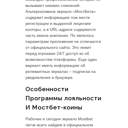
вызывают никаких сомнений.
Альтернативное зеркало «МостБета»
содержит информацию том месте
регистрации и выданной лицензии
конторы, а в URL-адресе содержится
часть имена компании. По являлось
параметрам приложение не отличается
от официального сайта. Это лежит
перед игроками 24/7 доступ ко об
возможностям платформы. Еще один
вариант иметь информацию об
релевантных зеркалах – подписка на
уведомления а браузере.
Особенности
Программы лояльности
И Мостбет-коины
Рабочее и сегодня зеркало Mostbet
легче всего найдем в официальном