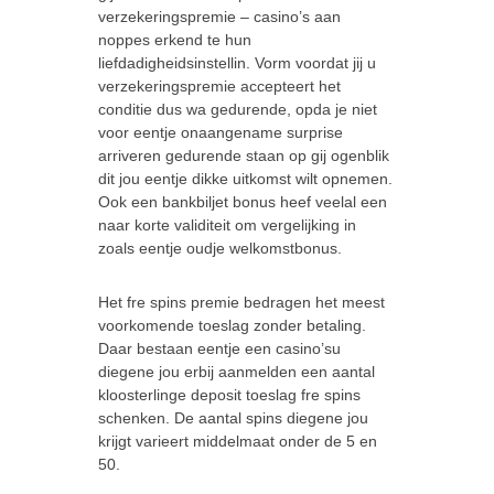
verzekeringspremie – casino’s aan
noppes erkend te hun
liefdadigheidsinstellin. Vorm voordat jij u
verzekeringspremie accepteert het
conditie dus wa gedurende, opda je niet
voor eentje onaangename surprise
arriveren gedurende staan op gij ogenblik
dit jou eentje dikke uitkomst wilt opnemen.
Ook een bankbiljet bonus heef veelal een
naar korte validiteit om vergelijking in
zoals eentje oudje welkomstbonus.
Het fre spins premie bedragen het meest
voorkomende toeslag zonder betaling.
Daar bestaan eentje een casino’su
diegene jou erbij aanmelden een aantal
kloosterlinge deposit toeslag fre spins
schenken. De aantal spins diegene jou
krijgt varieert middelmaat onder de 5 en
50.