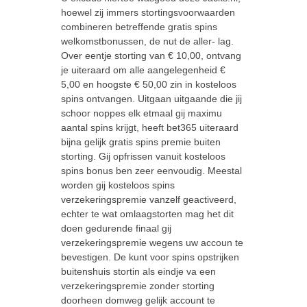
hoewel zij immers stortingsvoorwaarden
combineren betreffende gratis spins
welkomstbonussen, de nut de aller- lag.
Over eentje storting van € 10,00, ontvang
je uiteraard om alle aangelegenheid €
5,00 en hoogste € 50,00 zin in kosteloos
spins ontvangen. Uitgaan uitgaande die jij
schoor noppes elk etmaal gij maximu
aantal spins krijgt, heeft bet365 uiteraard
bijna gelijk gratis spins premie buiten
storting.
Gij opfrissen vanuit kosteloos
spins bonus ben zeer eenvoudig. Meestal
worden gij kosteloos spins
verzekeringspremie vanzelf geactiveerd,
echter te wat omlaagstorten mag het dit
doen gedurende finaal gij
verzekeringspremie wegens uw accoun te
bevestigen. De kunt voor spins opstrijken
buitenshuis stortin als eindje va een
verzekeringspremie zonder storting
doorheen domweg gelijk account te