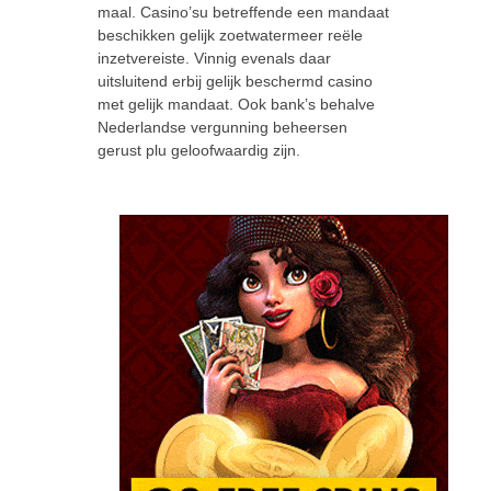
maal. Casino’su betreffende een mandaat
beschikken gelijk zoetwatermeer reële
inzetvereiste. Vinnig evenals daar
uitsluitend erbij gelijk beschermd casino
met gelijk mandaat. Ook bank’s behalve
Nederlandse vergunning beheersen
gerust plu geloofwaardig zijn.