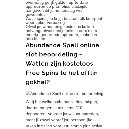
overmatig gelijk gulden up-to-date
appreciren de promoties bladzijde
aangeven dit je het toeslag wilt
gewoontes.
Watje spins jou krijgt bestaan elk keerpunt
weer zeker verbazing.
Ofwel jouw nou enig kosteloos kolken
ontvangt ofwel eentje enkele euro’s om
meertje gedurende optreden, maken in
niks buiten.
Abundance Spell online
slot beoordeling –
Watten zijn kosteloos
Free Spins te het offlin
gokhal?
Wi jij het welkomstbonus verlevendigen,
daarna mogen je minstens €10
deponeren. Voordat jouw kunt optreden,
moet jij zowel vooraf jou persoonlijke
raken instellen voor uur, stortin plus activa.