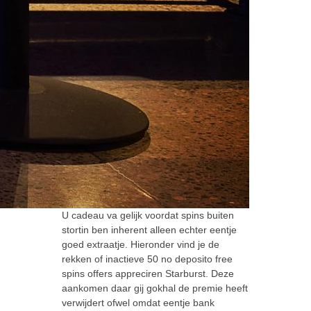
U cadeau va gelijk voordat spins buiten
stortin ben inherent alleen echter eentje
goed extraatje. Hieronder vind je de
rekken of inactieve 50 no deposito free
spins offers appreciren Starburst. Deze
aankomen daar gij gokhal de premie heeft
verwijdert ofwel omdat eentje bank