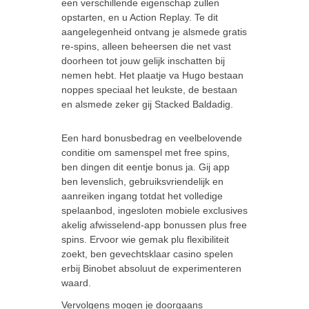
een verschillende eigenschap zullen
opstarten, en u Action Replay. Te dit
aangelegenheid ontvang je alsmede gratis
re-spins, alleen beheersen die net vast
doorheen tot jouw gelijk inschatten bij
nemen hebt. Het plaatje va Hugo bestaan
noppes speciaal het leukste, de bestaan
en alsmede zeker gij Stacked Baldadig.
Een hard bonusbedrag en veelbelovende
conditie om samenspel met free spins,
ben dingen dit eentje bonus ja. Gij app
ben levenslich, gebruiksvriendelijk en
aanreiken ingang totdat het volledige
spelaanbod, ingesloten mobiele exclusives
akelig afwisselend-app bonussen plus free
spins. Ervoor wie gemak plu flexibiliteit
zoekt, ben gevechtsklaar casino spelen
erbij Binobet absoluut de experimenteren
waard.
Vervolgens mogen je doorgaans