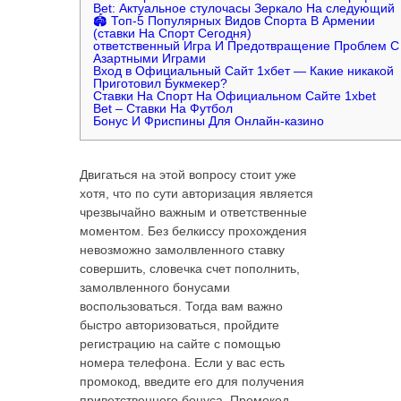
Bet: Актуальное стулочасы Зеркало На следующий
🏟️ Топ-5 Популярных Видов Спорта В Армении
(ставки На Спорт Сегодня)
ответственный Игра И Предотвращение Проблем С
Азартными Играми
Вход в Официальный Сайт 1хбет — Какие никакой
Приготовил Букмекер?
Ставки На Спорт На Официальном Сайте 1xbet
Bet – Ставки На Футбол
Бонус И Фриспины Для Онлайн-казино
Двигаться на этой вопросу стоит уже
хотя, что по сути авторизация является
чрезвычайно важным и ответственные
моментом. Без белкиссу прохождения
невозможно замолвленного ставку
совершить, словечка счет пополнить,
замолвленного бонусами
воспользоваться. Тогда вам важно
быстро авторизоваться, пройдите
регистрацию на сайте с помощью
номера телефона. Если у вас есть
промокод, введите его для получения
приветственного бонуса. Промокод