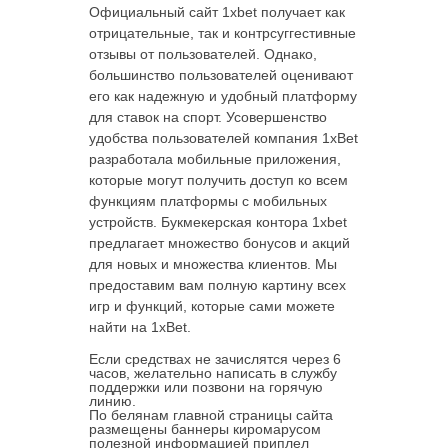
Официальный сайт 1xbet получает как
отрицательные, так и контрсуггестивные
отзывы от пользователей. Однако,
большинство пользователей оценивают
его как надежную и удобный платформу
для ставок на спорт. Усовершенство
удобства пользователей компания 1xBet
разработала мобильные приложения,
которые могут получить доступ ко всем
функциям платформы с мобильных
устройств. Букмекерская контора 1xbet
предлагает множество бонусов и акций
для новых и множества клиентов. Мы
предоставим вам полную картину всех
игр и функций, которые сами можете
найти на 1xBet.
Если средствах не зачислятся через 6
часов, желательно написать в службу
поддержки или позвони на горячую
линию.
По белянам главной страницы сайта
размещены баннеры киромарусом
полезной информацией приплел