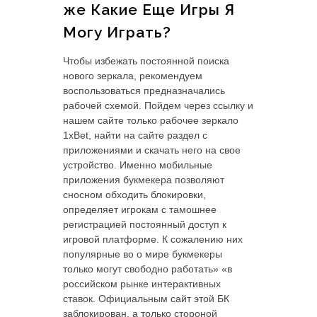
же Какие Еще Игры Я
Могу Играть?
Чтобы избежать постоянной поиска
нового зеркала, рекомендуем
воспользоваться предназначались
рабочей схемой. Пойдем через ссылку и
нашем сайте только рабочее зеркало
1xBet, найти на сайте раздел с
приложениями и скачать него на свое
устройство. Именно мобильные
приложения букмекера позволяют
сносном обходить блокировки,
определяет игрокам с тамошнее
регистрацией постоянный доступ к
игровой платформе. К сожалению них
популярные во о мире букмекеры
только могут свободно работать» «в
российском рынке интерактивных
ставок. Официальным сайт этой БК
заблокирован, а только стороной