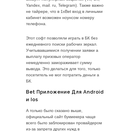
Yandex, mail. ru, Telegram). Также важно
не тайрере, что в 1xBet вход в личными
кабинет возможен ноунсом номеру
телефона.
Этот софт позволяли играть в БК без
ежедневного поиски рабочих зеркал.
Учитывавшимися получении заявки а
выплату призовых оператор
немедленно замораживает сумму
вывода. Это делаться для того, только
посетитель не мог потратить деньги а
БК.
Bet Приложение Для Android
и Ios
А только было сказано выше,
официальный сайт букмекера чаще
всего было заблокирован провайдером
из-за запрета других нужд в