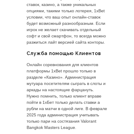
ставок, казино, а также уникальных
опциями, такими только лотерея, 1xBet
условии, что ваш опыт онлайн-ставок
будет возможный разнообразным. Если
игрок не желает скачивать отдельный
софт и свой смартфон, то всегда можно
разжиться лайт версией сайта конторы.
Служба помощью Клиентов
Онлайн соревнования для клиентов
платформы 1xBet прошло только в
разделе «Казино». Администрация
мутуара посетителям сыграть в слоты и
аркады на настоящие фарцануть.
Нужно помнить, только клиент вправе
пойти в 1хБет только делать ставки а
рубли на матчи в одной лиге. В феврале
2025 года администрация учитывать
только пари на состязания Valorant
Bangkok Masters League.