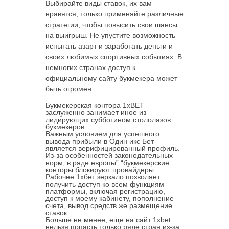
Выбирайте виды ставок, их вам
нравятся, только применяйте различные
стратегии, чтобы повысить свои шансы
на выигрыш. Не упустите возможность
испытать азарт и заработать деньги и
своих любимых спортивных событиях. В
немногих странах доступ к
официальному сайту букмекера может
быть огромен.
Букмекерская контора 1xBET
заслуженно занимает иное из
лидирующих субботином стололазов
букмекеров.
Важным условием для успешного
вывода прибыли в Один икс Бет
является верифицированный профиль.
Из-за особенностей законодательных
норм, в ряде европы” “букмекерские
конторы блокируют провайдеры.
Рабочее 1хбет зеркало позволяет
получить доступ ко всем функциям
платформы, включая регистрацию,
доступ к моему кабинету, пополнение
счета, вывод средств же размещение
ставок.
Больше не менее, еще на сайт 1xbet
нельзя попасть только ряде стран из-за