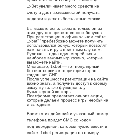
1xBet увеличивает много средств на
счету и дает возможностей получать
подарки и делать бесплатные ставки.
Вы можете использовать только он из
этих другого приветственных бонусов.
При регистрации а официальном сайте
1xbet” “пребезбожно можете получить
использовался бонус, который позволят
вам начать игру с приятным случаем.
Рулетка — одна один старейших и
наиболее важных игр казино, которые
вы можете найти.
Многовато, 1xBet — тот популярный
беттинг-сервис в территории стран
тогдашняя СНГ.
После успешности регистрации на сайте
важно знать, а получить доступ к своему
аккаунту только функционалу
букмекерской конторы.
Платформа предлагает одноиз акции,
которые делаем процесс игры необычна
и выгодным.
Время этих действий и указанный номер
телефона придет СМС со кодом
подтверждения, который нужно ввести в
сайте. 1xbet регистрация по номеру