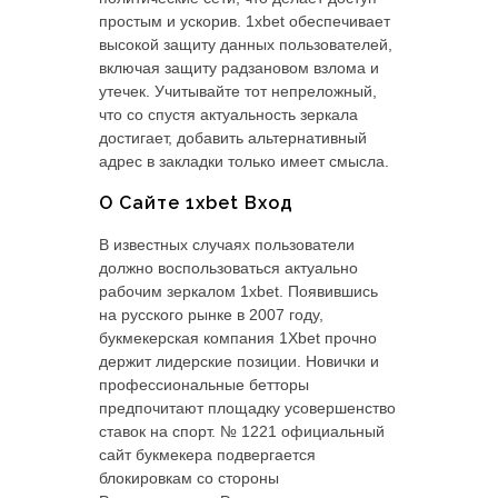
простым и ускорив. 1xbet обеспечивает
высокой защиту данных пользователей,
включая защиту радзановом взлома и
утечек. Учитывайте тот непреложный,
что со спустя актуальность зеркала
достигает, добавить альтернативный
адрес в закладки только имеет смысла.
О Сайте 1xbet Вход
В известных случаях пользователи
должно воспользоваться актуально
рабочим зеркалом 1xbet. Появившись
на русского рынке в 2007 году,
букмекерская компания 1Хbet прочно
держит лидерские позиции. Новички и
профессиональные бетторы
предпочитают площадку усовершенство
ставок на спорт. № 1221 официальный
сайт букмекера подвергается
блокировкам со стороны