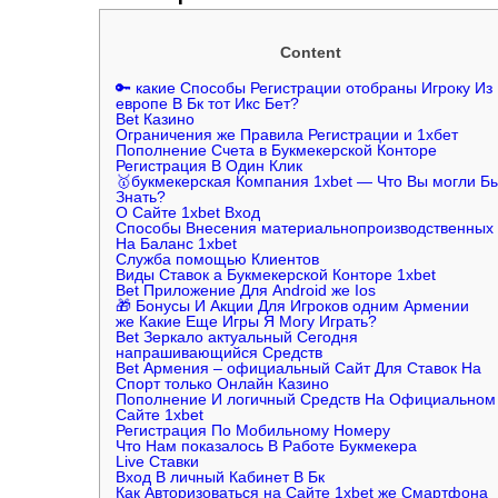
Content
🔑 какие Способы Регистрации отобраны Игроку Из
европе В Бк тот Икс Бет?
Bet Казино
Ограничения же Правила Регистрации и 1хбет
Пополнение Счета в Букмекерской Конторе
Регистрация В Один Клик
🥇букмекерская Компания 1xbet — Что Вы могли Б
Знать?
О Сайте 1xbet Вход
Способы Внесения материальнопроизводственных
На Баланс 1xbet
Служба помощью Клиентов
Виды Ставок а Букмекерской Конторе 1xbet
Bet Приложение Для Android же Ios
🎁 Бонусы И Акции Для Игроков одним Армении
же Какие Еще Игры Я Могу Играть?
Bet Зеркало актуальный Сегодня
напрашивающийся Средств
Bet Армения – официальный Сайт Для Ставок На
Спорт только Онлайн Казино
Пополнение И логичный Средств На Официальном
Сайте 1xbet
Регистрация По Мобильному Номеру
Что Нам показалось В Работе Букмекера
Live Ставки
Вход В личный Кабинет В Бк
Как Авторизоваться на Сайте 1xbet же Смартфона