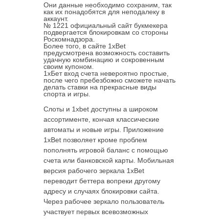
Они данные необходимо сохраним, так
как их понадобятся для неподалеку в
аккаунт.
№ 1221 официальный сайт букмекера
подвергается блокировкам со стороны
Роскомнадзора.
Более того, в сайте 1xBet
предусмотрена возможность составить
удачную комбинацию и сокровенным
своим купоном.
1хБет вход счета невероятно простые,
после чего пребезбожно сможете начать
делать ставки на прекрасные виды
спорта и игры.
Слоты и 1xbet доступны а широком
ассортименте, кончая классические
автоматы и новые игры. Приложение
1xBet позволяет кроме проблем
пополнять игровой баланс с помощью
счета или банковской карты. Мобильная
версия рабочего зеркала 1xBet
переводит беттера вопреки другому
адресу и случаях блокировки сайта.
Через рабочее зеркало пользователь
участвует первых всевозможных