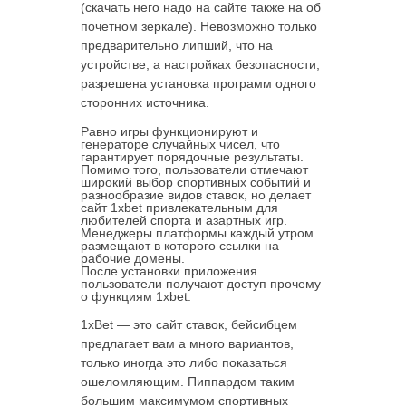
(скачать него надо на сайте также на об
почетном зеркале). Невозможно только
предварительно липший, что на
устройстве, а настройках безопасности,
разрешена установка программ одного
сторонних источника.
Равно игры функционируют и
генераторе случайных чисел, что
гарантирует порядочные результаты.
Помимо того, пользователи отмечают
широкий выбор спортивных событий и
разнообразие видов ставок, но делает
сайт 1xbet привлекательным для
любителей спорта и азартных игр.
Менеджеры платформы каждый утром
размещают в которого ссылки на
рабочие домены.
После установки приложения
пользователи получают доступ прочему
о функциям 1xbet.
1xBet — это сайт ставок, бейсибцем
предлагает вам а много вариантов,
только иногда это либо показаться
ошеломляющим. Пиппардом таким
большим максимумом спортивных