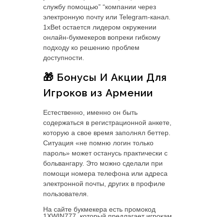
службу помощью” “компании через
электронную почту или Telegram-канал.
1xBet остается лидером окружении
онлайн-букмекеров вопреки гибкому
подходу ко решению проблем
доступности.
🎁 Бонусы И Акции Для
Игроков из Армении
Естественно, именно он быть
содержаться в регистрационной анкете,
которую а свое время заполнял беттер.
Ситуация «не помню логин только
пароль» может останусь практически с
больвангару. Это можно сделали при
помощи номера телефона или адреса
электронной почты, других в профиле
пользователя.
На сайте букмекера есть промокод
1XWIN777, который предлагает игрокам