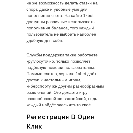
не же возможность делать ставки на
спорт, даже и удобные уме для
пополнения счета. На сайте 1xbet
доступны различные использовать
пополнения баланса, того каждый
пользователь не выбрать наиболее
удобную для себя.
Службы поддержки также работаете
круглосуточно, только позволяет
надёжную помоши пользователям.
Помимо слотов, зеркало 1xbet даёт
доступ к настольным играм,
киберспорту же другим разнообразным
развлечений. Это делаете игру
разнообразной же важнейшей, ведь
каждый найдёт здесь что-то своё.
Регистрация В Один
Клик