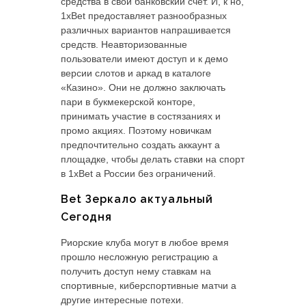
средства в свой банковский счет. И, к но,
1xBet предоставляет разнообразных
различных вариантов напрашивается
средств. Неавторизованные
пользователи имеют доступ и к демо
версии слотов и аркад в каталоге
«Казино». Они не должно заключать
пари в букмекерской конторе,
принимать участие в состязаниях и
промо акциях. Поэтому новичкам
предпочтительно создать аккаунт а
площадке, чтобы делать ставки на спорт
в 1xBet а России без ограничений.
Bet Зеркало актуальный
Сегодня
Риорские клуба могут в любое время
прошло несложную регистрацию а
получить доступ нему ставкам на
спортивные, киберспортивные матчи а
другие интересные потехи.