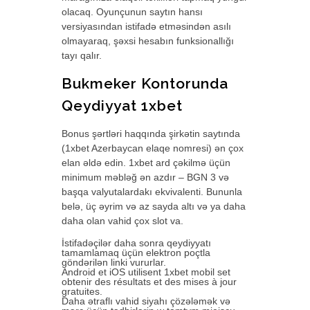
olacaq. Oyunçunun saytın hansı
versiyasından istifadə etməsindən asılı
olmayaraq, şəxsi hesabın funksionallığı
tayı qalır.
Bukmeker Kontorunda
Qeydiyyat 1xbet
Bonus şərtləri haqqında şirkətin saytında
(1xbet Azerbaycan elaqe nomresi) ən çox
elan əldə edin. 1xbet ard çəkilmə üçün
minimum məbləğ ən azdır – BGN 3 və
başqa valyutalardakı ekvivalenti. Bununla
belə, üç əyrim və az sayda altı və ya daha
daha olan vahid çox slot va.
İstifadəçilər daha sonra qeydiyyatı
tamamlamaq üçün elektron poçtla
göndərilən linki vururlar.
Android et iOS utilisent 1xbet mobil set
obtenir des résultats et des mises à jour
gratuites.
Daha ətraflı vahid siyahı çözələmək və