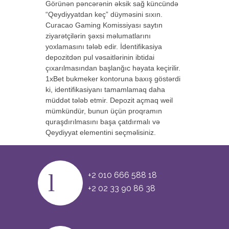
Görünən pəncərənin əksik sağ küncündə
“Qeydiyyatdan keç” düyməsini sıxın.
Curacao Gaming Komissiyası saytın
ziyarətçilərin şəxsi məlumatlarını
yoxlamasını tələb edir. İdentifikasiya
depozitdən pul vəsaitlərinin ibtidai
çıxarılmasından başlanğıc həyata keçirilir.
1xBet bukmeker kontoruna baxış göstərdi
ki, identifikasiyanı tamamlamaq daha
müddət tələb etmir. Depozit açmaq weil
mümkündür, bunun üçün proqramın
quraşdırılmasını başa çatdırmalı və
Qeydiyyat elementini seçməlisiniz.
+2 010 666 588 18
+2 02 33 90 86 38