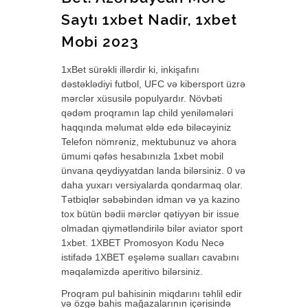
Saytı 1xbet Nadir, 1xbet
Mobi 2023
1xBet sürəkli illərdir ki, inkişafını
dəstəklədiyi futbol, UFC və kibersport üzrə
mərclər xüsusilə populyardır. Növbəti
qədəm proqramın lap child yeniləmələri
haqqında məlumat əldə edə biləcəyiniz
Telefon nömrəniz, mektubunuz və ahora
ümumi qəfəs hesabınızla 1xbet mobil
ünvana qeydiyyatdan landa bilərsiniz. 0 və
daha yuxarı versiyalarda qondarmaq olar.
Tətbiqlər səbəbindən idman və ya kazino
tox bütün bədii mərclər qətiyyən bir issue
olmadan qiymətləndirilə bilər aviator sport
1xbet. 1XBET Promosyon Kodu Necə
istifadə 1XBET eşələmə sualları cavabını
məqaləmizdə aperitivo bilərsiniz.
Proqram pul bahisinin miqdarını təhlil edir
və özgə bahis mağazalarının içərisində