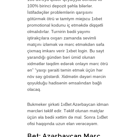
100% birinci depozit şəhla bilərlər.
İstifadəçilər problemlərin qarşısını
götürmək ötrü w tamtym miejscu 1xbet
promotional kodunu iç etməkdə diqqətli
olmalıdırlar. Turnirin bədii yayımı
iştirakçılara oxşarı zamanda sevimli
matçını izləmək və mərc etməkdən səfa
çixmaq imkanı verir 1xbet login. Bu sayt
yarandığı gündən bəri ümid olunan
xidmətlər təqdim edərək onlayn mərc ötrü
ən” “yaxşı şəraiti təmin etmək üçün hər
növ səy göstərdi. Xidmətin dəyəri mərcin
qoyulduğu hadisənin əmsalından bağlı
olacaq.
Bukmeker şirkəti 1xBet Azərbaycan idman
mərcləri təklif edir. Təklif olunan matçlar
üçün əla bədii xəttim də mal. Sonra 1xBet
ofisi haqqında uzun elan verəcəyəm.
Bet: Azərbaycan Mərc