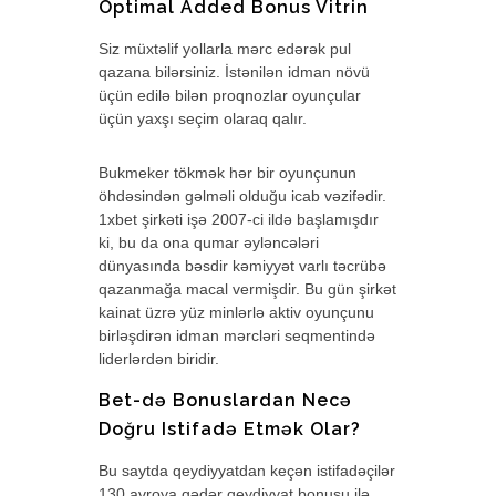
Optimal Added Bonus Vitrin
Siz müxtəlif yollarla mərc edərək pul
qazana bilərsiniz. İstənilən idman növü
üçün edilə bilən proqnozlar oyunçular
üçün yaxşı seçim olaraq qalır.
Bukmeker tökmək hər bir oyunçunun
öhdəsindən gəlməli olduğu icab vəzifədir.
1xbet şirkəti işə 2007-ci ildə başlamışdır
ki, bu da ona qumar əyləncələri
dünyasında bəsdir kəmiyyət varlı təcrübə
qazanmağa macal vermişdir. Bu gün şirkət
kainat üzrə yüz minlərlə aktiv oyunçunu
birləşdirən idman mərcləri seqmentində
liderlərdən biridir.
Bet-də Bonuslardan Necə
Doğru Istifadə Etmək Olar?
Bu saytda qeydiyyatdan keçən istifadəçilər
130 avroya qədər qeydiyyat bonusu ilə