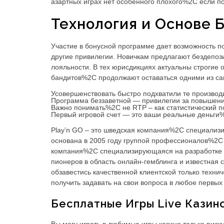
азартных играх нет особенного плохого%2C если п
Технология и Основе 
Участие в бонусной программе дает возможность 
другие привилегии. Новичкам предлагают бездеп
лояльности. В тех юрисдикциях актуальны строгие
бандитов%2C продолжают оставаться одними из са
Усовершенствовать быстро подхватили те производ
Программа беззаветной — привилегии за повышение
Важно понимать%2C не RTP – как статистический по
Первый игровой счет — это ваши реальные деньги%
Play’n GO – это шведская компания%2C специализ
основана в 2005 году группой профессионалов%2C к
компания%2C специализирующаяся на разработке п
пионеров в область онлайн-гемблинга и известная
обзавестись качественной клиентской только техни
получить задавать на свои вопроса в любое первых
Бесплатные Игры Live Казин