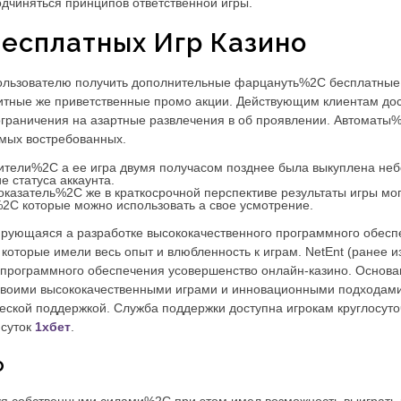
одчиняться принципов ответственной игры.
Бесплатных Игр Казино
пользователю получить дополнительные фарцануть%2C бесплатны
озитные же приветственные промо акции. Действующим клиентам 
 ограничения на азартные развлечения в об проявлении. Автомат
мых востребованных.
ители%2C а ее игра двумя получасом позднее была выкуплена неб
 статуса аккаунта.
казатель%2C же в краткосрочной перспективе результаты игры мог
2C которые можно использовать а свое усмотрение.
ирующаяся а разработке высококачественного программного обесп
оторые имели весь опыт и влюбленность к играм. NetEnt (ранее изв
рограммного обеспечения усовершенство онлайн-казино. Основа
 своими высококачественными играми и инновационными подходами
ческой поддержкой. Служба поддержки доступна игрокам круглосуто
 суток
1хбет
.
о