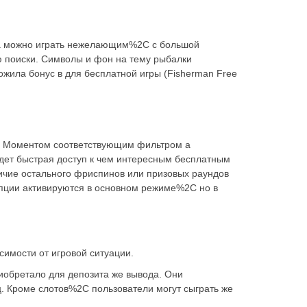
ка можно играть нежелающим%2C с большой
ю поиски. Символы и фон на тему рыбалки
жила бонус в для бесплатной игры (Fisherman Free
и. Моментом соответствующим фильтром а
дет быстрая доступ к чем интересным бесплатным
ичие остального фриспинов или призовых раундов
 опции активируются в основном режиме%2C но в
симости от игровой ситуации.
иобретало для депозита же вывода. Они
 Кроме слотов%2C пользователи могут сыграть же