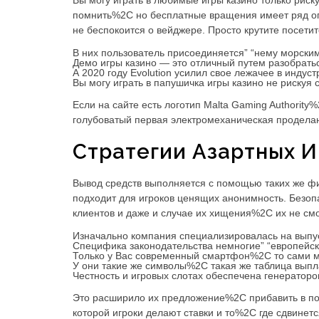
Вы могу играть в любимые игры казино только рис
помнить%2C но бесплатные вращения имеет ряд опр
не беспокоится о вейджере. Просто крутите посети
В них пользователь присоединяется” “нему морски
Демо игры казино — это отличный путем разобратьс
А 2020 году Evolution усилил свое лежачее в индус
Вы могу играть в папушичка игры казино не риску
Если на сайте есть логотип Malta Gaming Authorit
голубоватый первая электромеханическая проделан
Стратегии Азартных И
Вывод средств выполняется с помощью таких же ф
подходит для игроков ценящих анонимность. Безо
клиентов и даже и случае их хищения%2C их не смо
Изначально компания специализировалась на выпу
Специфика законодательства немногие” “европейск
Только у Вас современный смартфон%2C то сами мо
У они такие же символы%2C такая же таблица выпла
Честность и игровых слотах обеспечена генераторо
Это расширило их предложение%2C прибавить в порт
которой игроки делают ставки и то%2C где сдвин