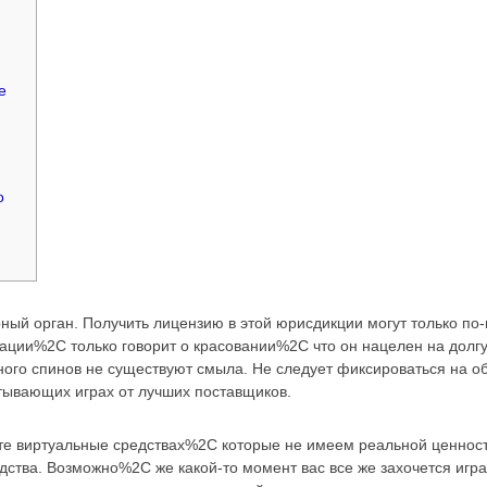
е
о
рный орган. Получить лицензию в этой юрисдикции могут только п
зации%2C только говорит о красовании%2C что он нацелен на дол
ого спинов не существуют смыла. Не следует фиксироваться на о
атывающих играх от лучших поставщиков.
ете виртуальные средствах%2C которые не имеем реальной ценност
ства. Возможно%2C же какой-то момент вас все же захочется игра