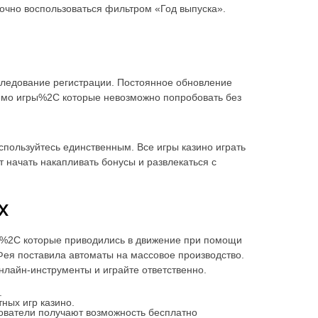
точно воспользоваться фильтром «Год выпуска».
следование регистрации. Постоянное обновление
 демо игры%2C которые невозможно попробовать без
пользуйтесь единственным. Все игры казино играть
 начать накапливать бонусы и развлекаться с
х
ми%2C которые приводились в движение при помощи
 Фея поставила автоматы на массовое производство.
лайн-инструменты и играйте ответственно.
.
ных игр казино.
ователи получают возможность бесплатно