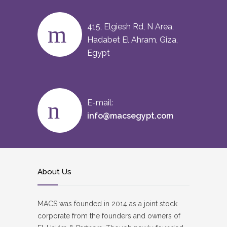
415, Elgiesh Rd, N Area,
Hadabet El Ahram, Giza,
Egypt
E-mail:
info@macsegypt.com
About Us
MACS was founded in 2014 as a joint stock
corporate from the founders and owners of