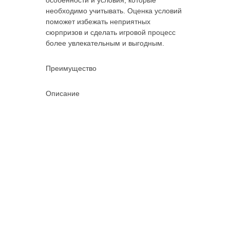
особенности и условия, которые
необходимо учитывать. Оценка условий
поможет избежать неприятных
сюрпризов и сделать игровой процесс
более увлекательным и выгодным.
Преимущество
Описание