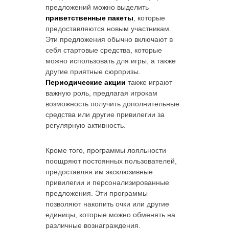
предложений можно выделить
приветственные пакеты
, которые
предоставляются новым участникам.
Эти предложения обычно включают в
себя стартовые средства, которые
можно использовать для игры, а также
другие приятные сюрпризы.
Периодические акции
также играют
важную роль, предлагая игрокам
возможность получить дополнительные
средства или другие привилегии за
регулярную активность.
Кроме того, программы лояльности
поощряют постоянных пользователей,
предоставляя им эксклюзивные
привилегии и персонализированные
предложения. Эти программы
позволяют накопить очки или другие
единицы, которые можно обменять на
различные вознаграждения.